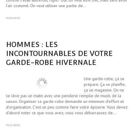
comme c’était autrefois, right? Oui, on veut être chic, mais sans avoir
l’air costumé. On veut utiliser une partie de…
READ MORE
HOMMES : LES
INCONTOURNABLES DE VOTRE
GARDE-ROBE HIVERNALE
Une garde-robe, ça se
prépare. Ça se planifie,
ça se magasine. On ne
se lève pas un matin avec une penderie remplie de musts de la
saison. Organiser sa garde-robe demande un minimum d’effort et
d’organisation. C’est un peu comme faire votre épicerie. Vous devez
d’abord noter ce que vous avez, vous vous débarrassez de…
READ MORE