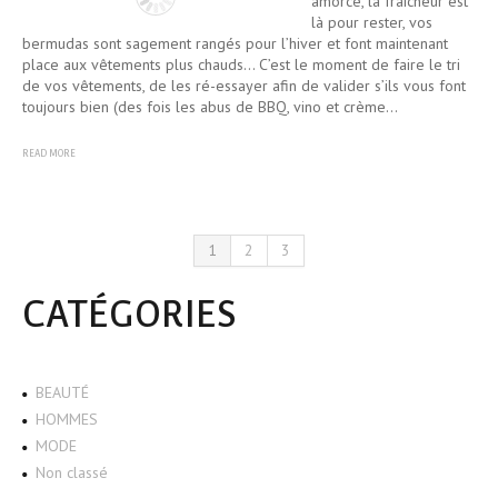
amorcé, la fraicheur est
là pour rester, vos
bermudas sont sagement rangés pour l’hiver et font maintenant
place aux vêtements plus chauds... C’est le moment de faire le tri
de vos vêtements, de les ré-essayer afin de valider s’ils vous font
toujours bien (des fois les abus de BBQ, vino et crème…
READ MORE
1
2
3
CATÉGORIES
BEAUTÉ
HOMMES
MODE
Non classé