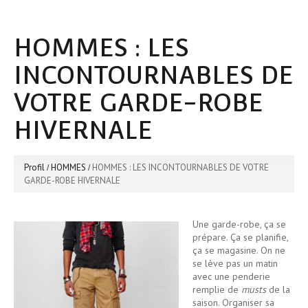
HOMMES : LES
INCONTOURNABLES DE
VOTRE GARDE-ROBE
HIVERNALE
Profil
HOMMES
HOMMES : LES INCONTOURNABLES DE VOTRE
GARDE-ROBE HIVERNALE
Une garde-robe, ça se
prépare. Ça se planifie,
ça se magasine. On ne
se lève pas un matin
avec une penderie
remplie de
musts
de la
saison. Organiser sa