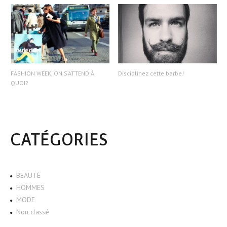
FASHION WEEK, ON S’ATTEND À
Disciplinez cette barbe!
QUOI?
CATÉGORIES
BEAUTÉ
HOMMES
MODE
Non classé