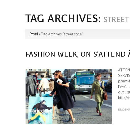
TAG ARCHIVES:
STREET
Profil
Tag Archives: "street style"
FASHION WEEK, ON S’ATTEND 
ATTEN
SERVIS
premiè
l’évèn
outil q
http:/
READ MO