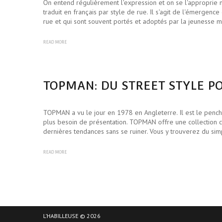
On entend régulièrement l'expression et on se l'approprie 
traduit en français par style de rue. Il s'agit de l'émergen
rue et qui sont souvent portés et adoptés par la jeunesse
READ MORE
TOPMAN: DU STREET STYLE 
TOPMAN a vu le jour en 1978 en Angleterre. Il est le penc
plus besoin de présentation. TOPMAN offre une collection co
dernières tendances sans se ruiner. Vous y trouverez du sim
READ MORE
L’HABILLEUSE © 2026