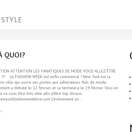
 STYLE
À QUOI?
TION ATTENTION LES FANATIQUES DE MODE VOUS ALLEZ ÊTRE
 !!! Le FASHION WEEK est enfin commencé ! New York est la
re ville qui ouvre ses portes aux admirateurs finis de mode,
ement a débuté le 12 février, et se terminera le 19 février. Voici un
ui va vous être très utile afin d’être top chrono.
/newyorkfashionweeklive.com L’évènement se…
RE