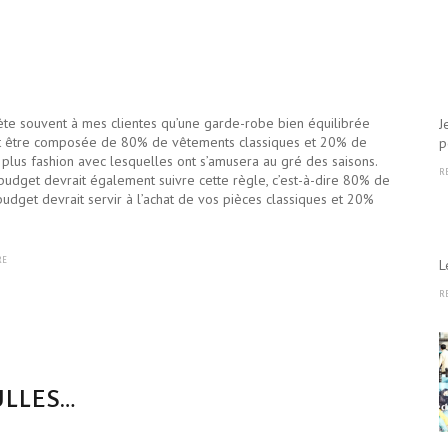
ète souvent à mes clientes qu’une garde-robe bien équilibrée
J
t être composée de 80% de vêtements classiques et 20% de
p
 plus fashion avec lesquelles ont s’amusera au gré des saisons.
R
budget devrait également suivre cette règle, c’est-à-dire 80% de
budget devrait servir à l’achat de vos pièces classiques et 20%
RE
L
R
ULLES…