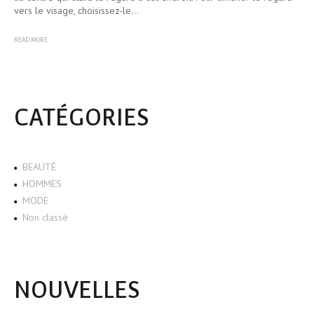
vers le visage, choisissez-le…
READ MORE
CATÉGORIES
BEAUTÉ
HOMMES
MODE
Non classé
NOUVELLES