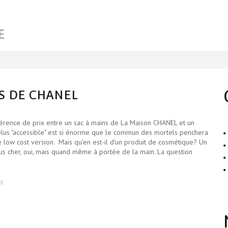
E
ES DE CHANEL
férence de prix entre un sac à mains de La Maison CHANEL et un
plus "accessible" est si énorme que le commun des mortels penchera
e low cost version. Mais qu'en est-il d'un produit de cosmétique? Un
us cher, oui, mais quand même à portée de la main. La question
RE