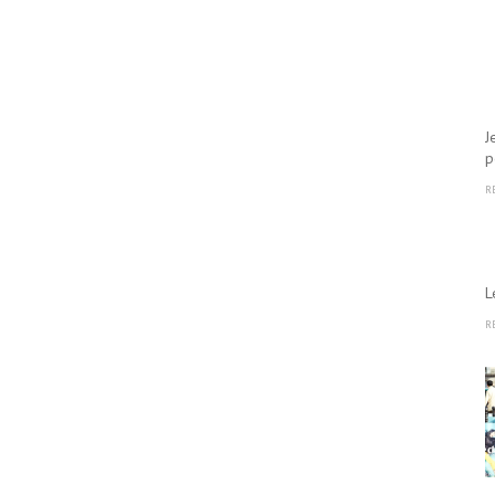
J
p
R
L
R