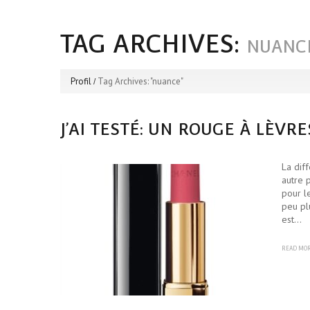
TAG ARCHIVES:
NUANC
Profil
Tag Archives: "nuance"
J’AI TESTÉ: UN ROUGE À LÈVR
La dif
autre 
pour l
peu pl
est…
READ MO