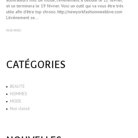
admirateurs finis de mode, l’évènement a débuté le 12 février,
et se terminera le 19 février. Voici un outil qui va vous être très
utile afin d’être top chrono. http://newyorkfashionweeklive.com
L’évènement se…
READ MORE
CATÉGORIES
BEAUTÉ
HOMMES
MODE
Non classé