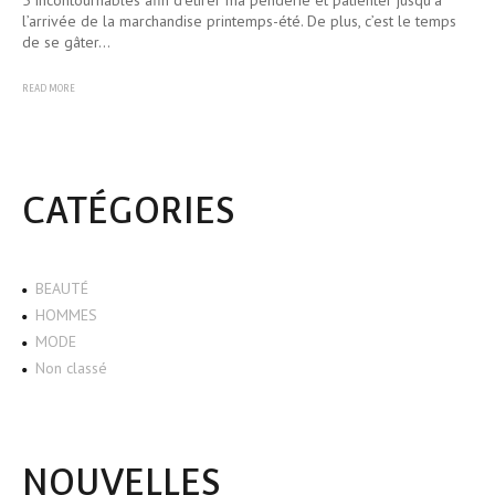
5 incontournables afin d’étirer ma penderie et patienter jusqu’à
l’arrivée de la marchandise printemps-été. De plus, c’est le temps
de se gâter…
READ MORE
CATÉGORIES
BEAUTÉ
HOMMES
MODE
Non classé
NOUVELLES