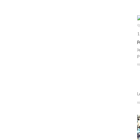
1
P
J
p
R
L
R