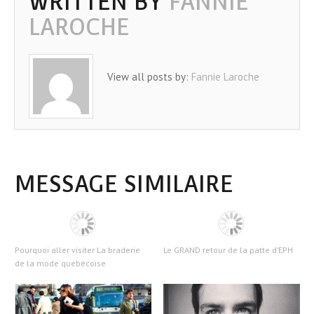
WRITTEN BY
FANNIE
LAROCHE
View all posts by:
Fannie Laroche
MESSAGE SIMILAIRE
Pourquoi aller visiter La braderie
Le GRAND retour de la patte d’EPH
de la mode québécoise