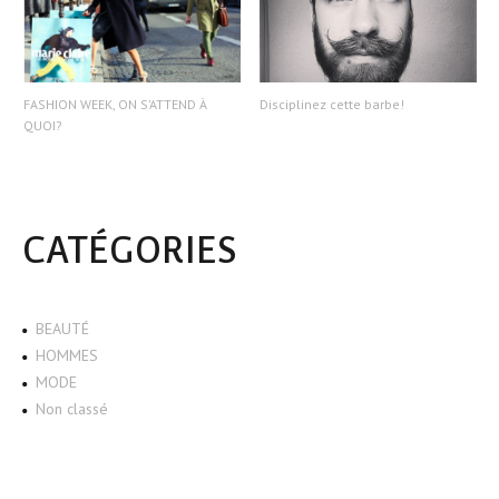
FASHION WEEK, ON S’ATTEND À
Disciplinez cette barbe!
QUOI?
CATÉGORIES
BEAUTÉ
HOMMES
MODE
Non classé