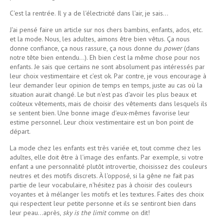
C'est la rentrée. Il y a de l'électricité dans l'air, je sais...
J'ai pensé faire un article sur nos chers bambins, enfants, ados, etc.
et la mode. Nous, les adultes, aimons être bien vêtus. Ça nous
donne confiance, ça nous rassure, ça nous donne du
power
(dans
notre tête bien entendu...). Eh bien c'est la même chose pour nos
enfants. Je sais que certains ne sont absolument pas intéressés par
leur choix vestimentaire et c'est ok. Par contre, je vous encourage à
leur demander leur opinion de temps en temps, juste au cas où la
situation aurait changé. Le but n'est pas d'avoir les plus beaux et
coûteux vêtements, mais de choisir des vêtements dans lesquels ils
se sentent bien. Une bonne image d'eux-mêmes favorise leur
estime personnel. Leur choix vestimentaire est un bon point de
départ.
La mode chez les enfants est très variée et, tout comme chez les
adultes, elle doit être à l'image des enfants. Par exemple, si votre
enfant a une personnalité plutôt introvertie, choisissez des couleurs
neutres et des motifs discrets. À l'opposé, si la gêne ne fait pas
partie de leur vocabulaire, n'hésitez pas à choisir des couleurs
voyantes et à mélanger les motifs et les textures. Faites des choix
qui respectent leur petite personne et ils se sentiront bien dans
leur peau...après,
sky is the limit
comme on dit!