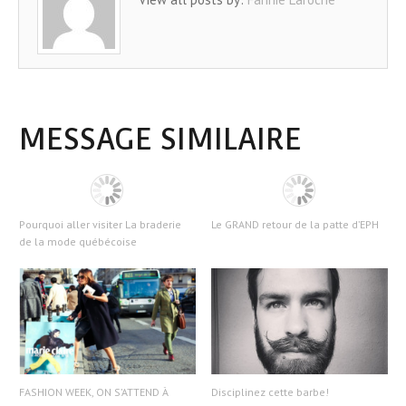
MESSAGE SIMILAIRE
Pourquoi aller visiter La braderie
Le GRAND retour de la patte d’EPH
de la mode québécoise
FASHION WEEK, ON S’ATTEND À
Disciplinez cette barbe!