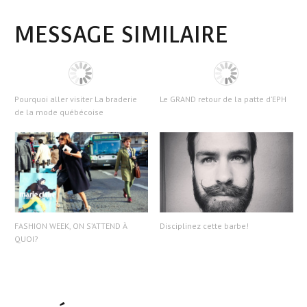
MESSAGE SIMILAIRE
Pourquoi aller visiter La braderie
Le GRAND retour de la patte d’EPH
de la mode québécoise
FASHION WEEK, ON S’ATTEND À
Disciplinez cette barbe!
QUOI?