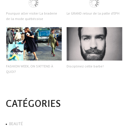
Pourquoi aller visiter La braderie
Le GRAND retour de la patte d’EPH
de la mode québécoise
FASHION WEEK, ON S’ATTEND À
Disciplinez cette barbe!
QUOI?
CATÉGORIES
BEAUTÉ